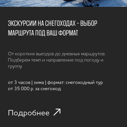
58°36.6822′ N
38°54.7458′ E