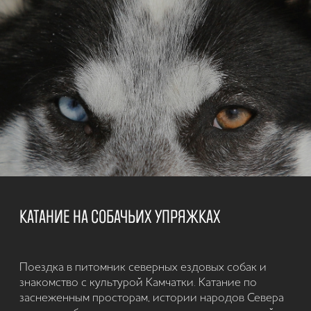
Стоимость рассчитывается в
зависимости от программы
путешествия
от 1-ого дня
и более
Корпоративные туры на Камчатку –
это отличная возможность для
легкий и
компаний провести необычный
безопасный
корпоратив и укрепить командный
дух сотрудников. Разнообразные
программы и места, которые
без палаток
предлагаются для таких туров,
позволяют участникам ощутить всю
прелесть активного отдыха и
познакомиться с уникальными
природными
достопримечательностями
Камчатского края.
Подробнее