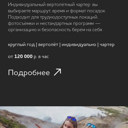
НАДЕЖДА Г
СЕНТЯБРЬ 2022
<...> Я долго выбирала тур, искала сайты и
отзывы и могу точно сказать, что Kaмчатка
Outdoors – это лучшие проводники для того,
чтобы полностью погрузиться в мир Камчатки,
забыть о хлопотах и проблемах, быть на 100%
уверенным в том, что тебе помогут. <...>
Читать полностью