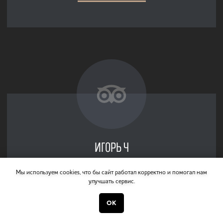
Получить
консультацию
ТУРЫ
СОЗДАТЬ СВОЙ ТУР
КОРПОРАТИВНЫЕ
МНОГОДНЕВНЫЕ
VIP-ТУРЫ
ОДНОДНЕВНЫЕ
МОРСКИЕ
РЫБАЛКА
ДЖИП-ТУРЫ
ЗИМНИЕ
ВЕРТОЛЁТНЫЕ
С ДЕТЬМИ
КОНТАКТЫ
АДРЕС:
683024, Камчатка, Петропавловск-
Мы используем cookies, что бы сайт работал корректно и помогал нам
Камчатский, ул. Автомбилистов, 16, оф. 24
улучшать сервис.
ВРЕМЯ РАБОТЫ:
ежедневно с 10:00-20:00
Есть вопросы? Напишите или позвоните
OK
+7 (914) 027-89-66