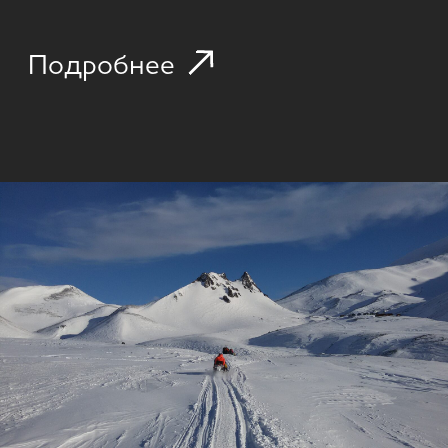
5 часов | зима | формат: снегоходный тур
от 35 000 р. за аренду снегохода
Подробнее
НА ВЕЗДЕХОДЕ К АКТИВНОМУ ВУЛКАНУ
МУТНОВСКИЙ - КАНЬОН ОПАСНЫЙ, ДАЧНЫЕ