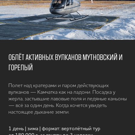
ТУРЫ НА КАМЧАТКУ С ДЕТЬМИ
любой сезон
Стоимость рассчитывается в
зависимости от программы
путешествия
от 1-ого дня
и более
Семейные приключения –
уникальный формат отдыха. Он
легкий и
сближает всех членов семьи: от мало
безопасный
до велико. Но когда путешествие
разворачивается в таких живописных
местах как Камчатка, то можно сказать
без палаток
точно – впечатления с каждым