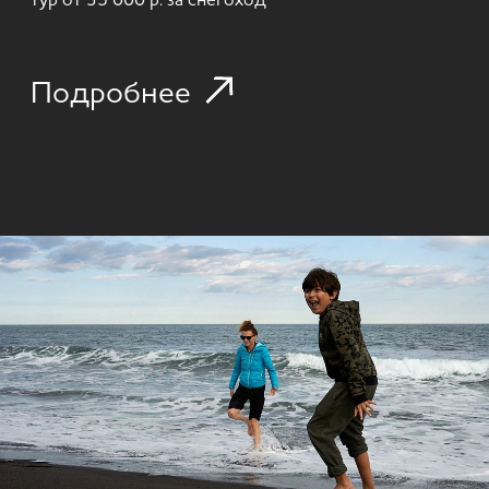
КАТАНИЕ НА СОБАЧЬИХ УПРЯЖКАХ
Поездка в питомник северных ездовых собак и
знакомство с культурой Камчатки. Катание по
заснеженным просторам, истории народов Севера
и живое общение с хаски — день, наполненный
теплом и эмоциями.
от 1 часа | зима | формат: прогулка с упряжкой
от 11 000 р. на 1 человека
Подробнее