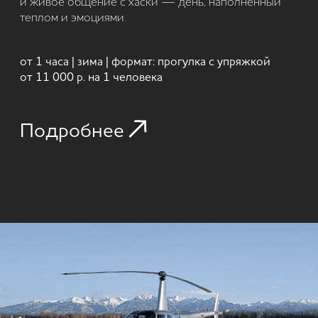
АРЕНДА ВЕРТОЛЁТА НА КАМЧАТКЕ
Индивидуальный вертолётный чартер: вы
выбираете маршрут, время и формат посадок.
Подходит для труднодоступных локаций,
фотосъёмки и нестандартных программ —
организацию и безопасность берём на себя.
круглый год | вертолёт | индивидуально | чартер
120 000
от
р. в час
Подробнее