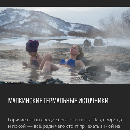
ХАЛАКТЫРСКИЙ ПЛЯЖ - ПОБЕРЕЖЬЕ
ТИХОГО ОКЕАНА
Черный вулканический песок, ветер и волны Тихого
океана. Край земли, где чувствуешь масштаб
Камчатки и её суровую красоту. Короткий выезд —
сильное впечатление.
3 часа | круглый год | джип-тур + пешая