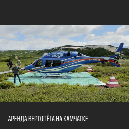
машины, на которых мы ездили по местности.
<...>
Читать полностью
ИГОРЬ Ч
АВГУСТ, 2022
<...> Организовано все прекрасно. Ланчи
обильные, аж с тортами. И рыбой свежей
объелись. И гиды - водители, мастера
вождения по пересеченной местности!
Вообщем,все было круто! Владлена и Евгений,
удачи Вашей компании. <...>
Читать полностью