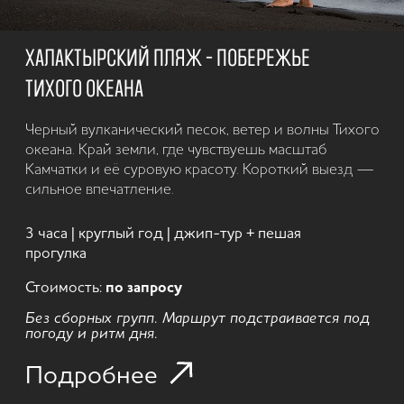
ОБЛЁТ АКТИВНЫХ ВУЛКАНОВ МУТНОВСКИЙ И
ГОРЕЛЫЙ
Полет над кратерами и паром действующих
вулканов — Камчатка как на ладони. Посадка у
жерла, застывшие лавовые поля и ледяные каньоны
— всё за один день. Когда хочется увидеть
настоящее дыхание земли.
1 день | зима | формат: вертолётный тур
от 180 000 р. за группу до 3 человек
Подробнее