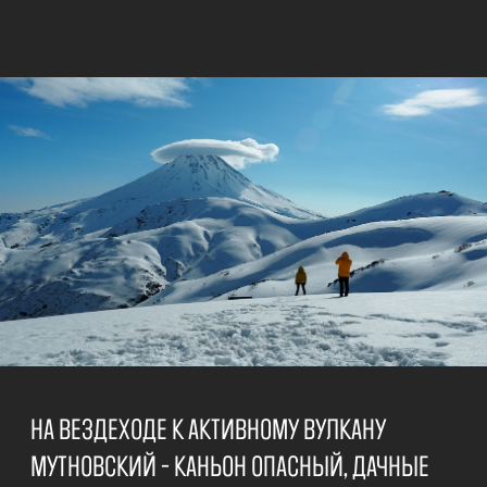
МАЛКИНСКИЕ ТЕРМАЛЬНЫЕ ИСТОЧНИКИ
Горячие ванны среди снега и тишины. Пар, природа
и покой — всё, ради чего стоит приехать зимой на
Камчатку. Место, где чувствуешь себя по-
настоящему живым.
5 часов | зима | формат: джип-тур
от 6 000 р. за человека
Подробнее