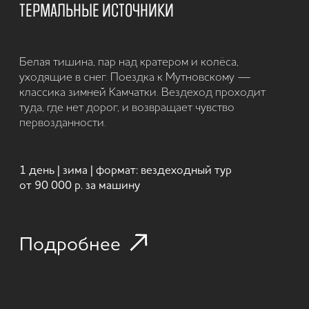
СНЕГОХОДНАЯ ЭКСКУРСИЯ К МЫСУ МАЯЧНЫЙ
И СКАЛАМ ТРИ БРАТА
Зима на Камчатке — это контрасты: снег, океан и
вулканы на горизонте.Маршрут проходит по
береговым склонам к маяку и скалам Три Брата.
Тихий воздух, простор и ощущение края земли.
от 3 часов | зима | формат: снегоходный
тур от 35 000 р. за снегоход
Подробнее