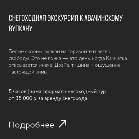
ТЕРМАЛЬНЫЕ ИСТОЧНИКИ
Белая тишина, пар над кратером и колёса,
уходящие в снег. Поездка к Мутновскому —
классика зимней Камчатки. Вездеход проходит
туда, где нет дорог, и возвращает чувство
первозданности.
1 день | зима | формат: вездеходный тур
от 90 000 р. за машину
Подробнее