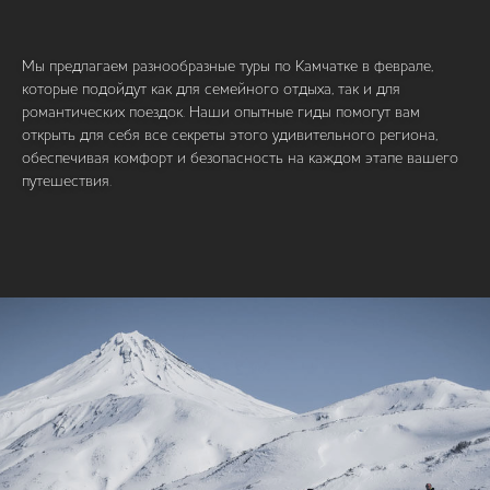
Мы предлагаем разнообразные туры по Камчатке в феврале,
которые подойдут как для семейного отдыха, так и для
романтических поездок. Наши опытные гиды помогут вам
открыть для себя все секреты этого удивительного региона,
обеспечивая комфорт и безопасность на каждом этапе вашего
путешествия.
ВИЛЮЧИНСКИЙ ПЕРЕВАЛ И ДИКИЕ ГОРЯЧИЕ
ИСТОЧНИКИ КАРЫМШИНСКИЕ
Поездка на внедорожнике к подножию
Вилючинского вулкана. Купание в диких
термальных источниках среди заснеженной
долины — редкое ощущение свободы и покоя.
Виды на Мутновский и Горелый вулканы делают
этот день незабываемым.
1 день | зима | формат: джип-тур
от 55 000 р. за машину
Подробнее