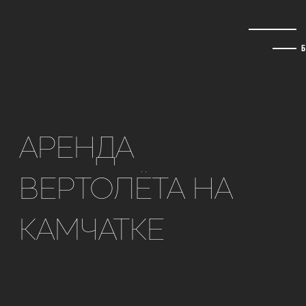
сейчас на
Камчатке
Блог
АРЕНДА
ВЕРТОЛЁТА НА
КАМЧАТКЕ
круглый год
от 1 часа
на вертолете